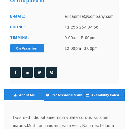
Orthopaedic
ericasmile@company.com
E-MAIL:
+1 256 254 84 56
PHONE:
9:00am -5:00pm
TIMMING:
12:00pm -3:00pm
On Vacation:
About Me
Professional Skills
Availability Calendar
Duis sed odio sit amet nibh vulate cursus sit amet
mauris.Morbi accumsan ipsum velit. Nam nec tellus a